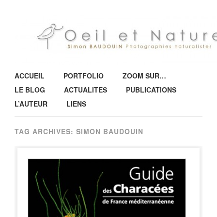
Main menu
Skip to content
ACCUEIL
PORTFOLIO
ZOOM SUR…
LE BLOG
ACTUALITES
PUBLICATIONS
L’AUTEUR
LIENS
TAG ARCHIVES:
SIMON BAUDOUIN